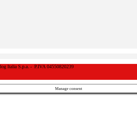
Italia S.p.a. - P.IVA 04550820239
Manage consent