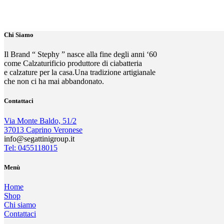
Chi Siamo
Il Brand “ Stephy ” nasce alla fine degli anni ‘60
come Calzaturificio produttore di ciabatteria
e calzature per la casa.Una tradizione artigianale
che non ci ha mai abbandonato.
Contattaci
Via Monte Baldo, 51/2
37013 Caprino Veronese
info@segattinigroup.it
Tel: 0455118015
Menù
Home
Shop
Chi siamo
Contattaci