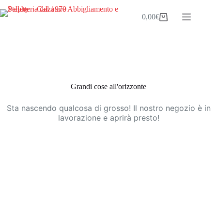
Salta
al
0,00
€
Carrello
contenuto
Vai
al
contenuto
Grandi cose all'orizzonte
Sta nascendo qualcosa di grosso! Il nostro negozio è in
lavorazione e aprirà presto!