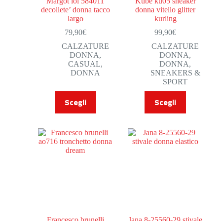
Margot loi 584011
Kube ku05 sneaker
decollete’ donna tacco
donna vitello glitter
largo
kurling
79,90
€
99,90
€
CALZATURE
CALZATURE
DONNA
,
DONNA
,
CASUAL
,
DONNA
,
DONNA
SNEAKERS &
SPORT
Scegli
Scegli
Francesco brunelli
Jana 8-25560-29 stivale