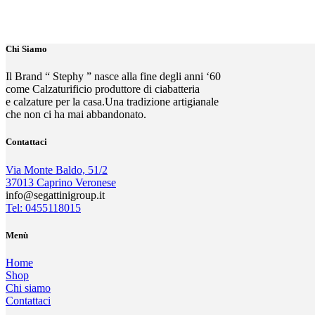
Chi Siamo
Il Brand “ Stephy ” nasce alla fine degli anni ‘60
come Calzaturificio produttore di ciabatteria
e calzature per la casa.Una tradizione artigianale
che non ci ha mai abbandonato.
Contattaci
Via Monte Baldo, 51/2
37013 Caprino Veronese
info@segattinigroup.it
Tel: 0455118015
Menù
Home
Shop
Chi siamo
Contattaci