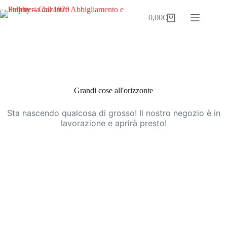
Salta
al
0,00
€
Carrello
contenuto
Vai
al
contenuto
Grandi cose all'orizzonte
Sta nascendo qualcosa di grosso! Il nostro negozio è in
lavorazione e aprirà presto!