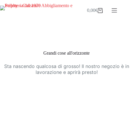
Salta
al
0,00
€
Carrello
contenuto
Vai
al
contenuto
Grandi cose all'orizzonte
Sta nascendo qualcosa di grosso! Il nostro negozio è in
lavorazione e aprirà presto!