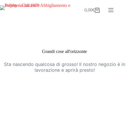
Salta
al
0,00
€
Carrello
contenuto
Vai
al
contenuto
Grandi cose all'orizzonte
Sta nascendo qualcosa di grosso! Il nostro negozio è in
lavorazione e aprirà presto!