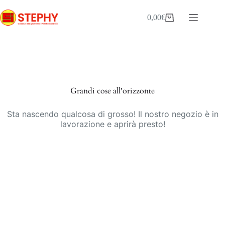
Salta
al
0,00
€
Carrello
contenuto
Vai
al
contenuto
Grandi cose all'orizzonte
Sta nascendo qualcosa di grosso! Il nostro negozio è in
lavorazione e aprirà presto!