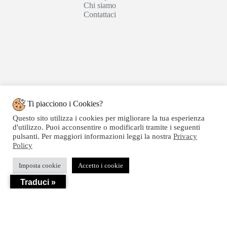
Chi siamo
Contattaci
Ti piacciono i Cookies?
Questo sito utilizza i cookies per migliorare la tua esperienza
d'utilizzo. Puoi acconsentire o modificarli tramite i seguenti
pulsanti. Per maggiori informazioni leggi la nostra
Privacy
Policy
Copyright © 2020 SEGATTINI GROUP SRL - Web
Imposta cookie
Accetto i cookie
powered by Dylog Italia S.p.a. - P.IVA 04550820239
Traduci »
Privacy
-
Termini e Condizioni