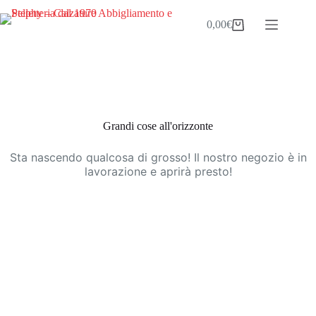
Salta
al
0,00
€
Carrello
contenuto
Vai
al
contenuto
Grandi cose all'orizzonte
Sta nascendo qualcosa di grosso! Il nostro negozio è in
lavorazione e aprirà presto!