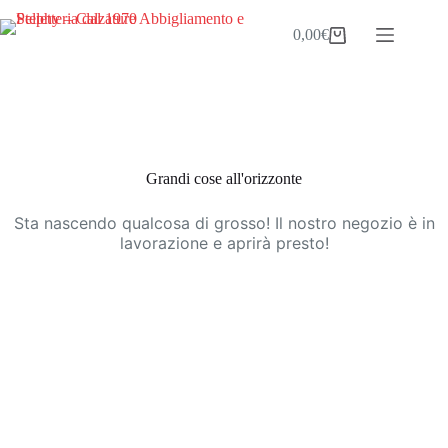
Salta
al
0,00
€
Carrello
contenuto
Vai
al
contenuto
Grandi cose all'orizzonte
Sta nascendo qualcosa di grosso! Il nostro negozio è in
lavorazione e aprirà presto!