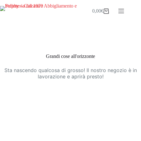
Salta
al
0,00
€
Carrello
contenuto
Vai
al
contenuto
Grandi cose all'orizzonte
Sta nascendo qualcosa di grosso! Il nostro negozio è in
lavorazione e aprirà presto!