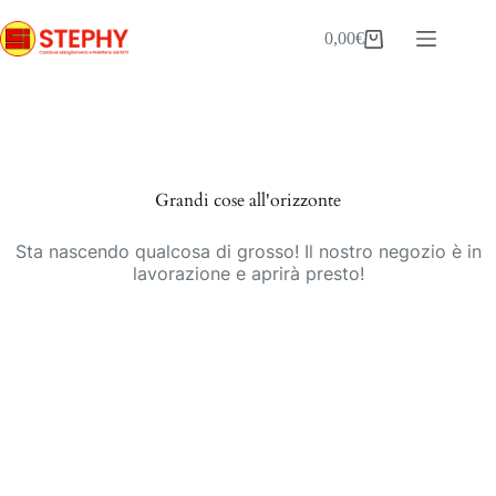
Salta
al
0,00
€
Carrello
contenuto
Vai
al
contenuto
Grandi cose all'orizzonte
Sta nascendo qualcosa di grosso! Il nostro negozio è in
lavorazione e aprirà presto!