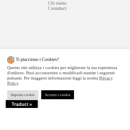
Chi siamo
Contattaci
Ti piacciono i Cookies?
Questo sito utilizza i cookies per migliorare la tua esperienza
d'utilizzo. Puoi acconsentire o modificarli tramite i seguenti
pulsanti. Per maggiori informazioni leggi la nostra
Privacy
Policy
Copyright © 2020 SEGATTINI GROUP SRL - Web
Imposta cookie
Accetto i cookie
powered by Dylog Italia S.p.a. - P.IVA 04550820239
Traduci »
Privacy
-
Termini e Condizioni