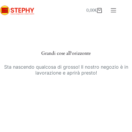
Salta
al
0,00
€
Carrello
contenuto
Vai
al
contenuto
Grandi cose all'orizzonte
Sta nascendo qualcosa di grosso! Il nostro negozio è in
lavorazione e aprirà presto!