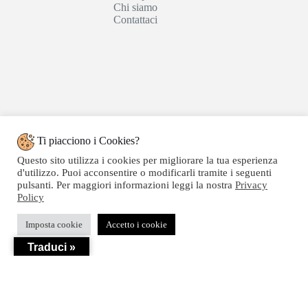
Chi siamo
Contattaci
Ti piacciono i Cookies?
Questo sito utilizza i cookies per migliorare la tua esperienza
d'utilizzo. Puoi acconsentire o modificarli tramite i seguenti
pulsanti. Per maggiori informazioni leggi la nostra
Privacy
Policy
Copyright © 2020 SEGATTINI GROUP SRL - Web
Imposta cookie
Accetto i cookie
powered by Dylog Italia S.p.a. - P.IVA 04550820239
Traduci »
Privacy
-
Termini e Condizioni