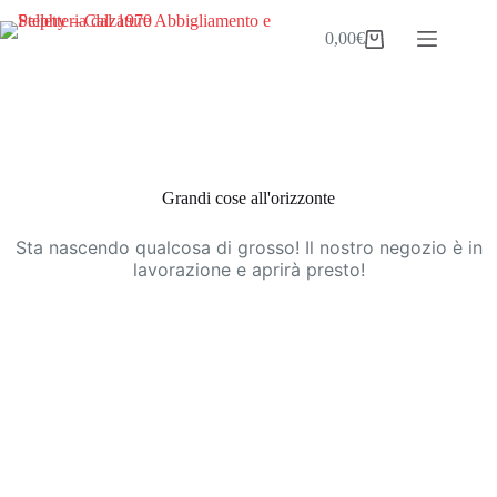
Salta
al
0,00
€
Carrello
contenuto
Vai
al
contenuto
Grandi cose all'orizzonte
Sta nascendo qualcosa di grosso! Il nostro negozio è in
lavorazione e aprirà presto!