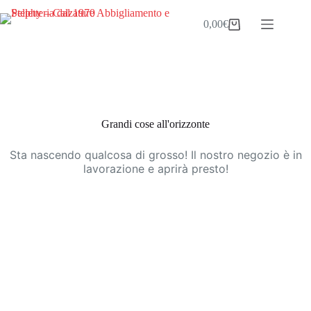
Salta
al
0,00
€
Carrello
contenuto
Vai
al
contenuto
Grandi cose all'orizzonte
Sta nascendo qualcosa di grosso! Il nostro negozio è in
lavorazione e aprirà presto!