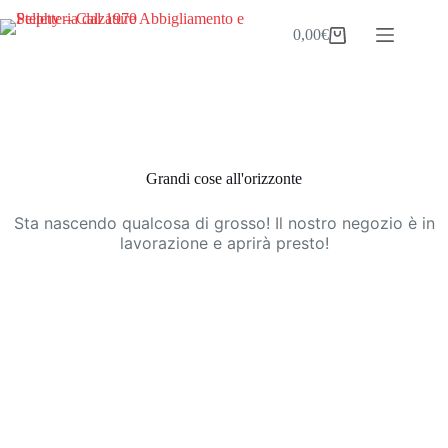
Salta
al
0,00
€
Carrello
contenuto
Vai
al
contenuto
Grandi cose all'orizzonte
Sta nascendo qualcosa di grosso! Il nostro negozio è in
lavorazione e aprirà presto!