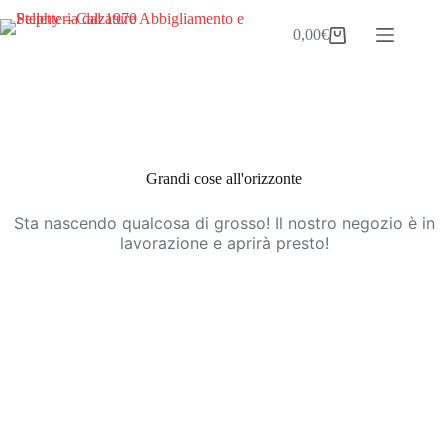
Salta
al
0,00
€
Carrello
contenuto
Vai
al
contenuto
Grandi cose all'orizzonte
Sta nascendo qualcosa di grosso! Il nostro negozio è in
lavorazione e aprirà presto!