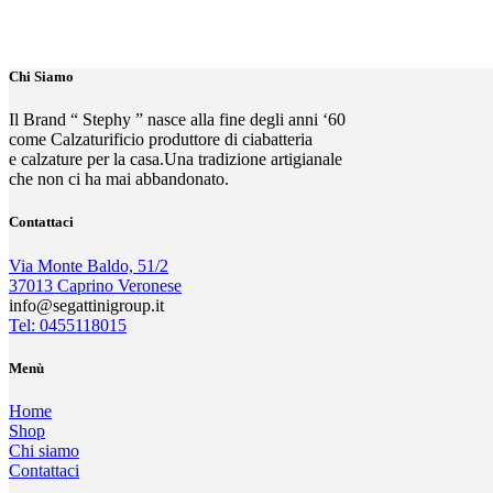
Chi Siamo
Il Brand “ Stephy ” nasce alla fine degli anni ‘60
come Calzaturificio produttore di ciabatteria
e calzature per la casa.Una tradizione artigianale
che non ci ha mai abbandonato.
Contattaci
Via Monte Baldo, 51/2
37013 Caprino Veronese
info@segattinigroup.it
Tel: 0455118015
Menù
Home
Shop
Chi siamo
Contattaci