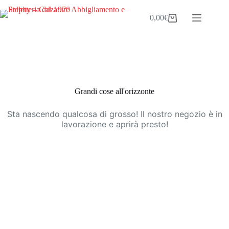
Salta
al
0,00
€
Carrello
contenuto
Vai
al
contenuto
Grandi cose all'orizzonte
Sta nascendo qualcosa di grosso! Il nostro negozio è in
lavorazione e aprirà presto!