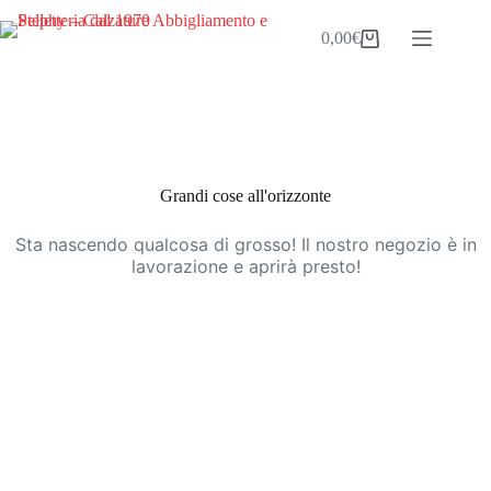
Salta
al
0,00
€
Carrello
contenuto
Vai
al
contenuto
Grandi cose all'orizzonte
Sta nascendo qualcosa di grosso! Il nostro negozio è in
lavorazione e aprirà presto!