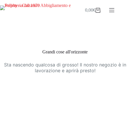
Salta
al
0,00
€
Carrello
contenuto
Vai
al
contenuto
Grandi cose all'orizzonte
Sta nascendo qualcosa di grosso! Il nostro negozio è in
lavorazione e aprirà presto!