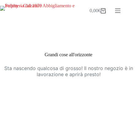
Salta
al
0,00
€
Carrello
contenuto
Vai
al
contenuto
Grandi cose all'orizzonte
Sta nascendo qualcosa di grosso! Il nostro negozio è in
lavorazione e aprirà presto!