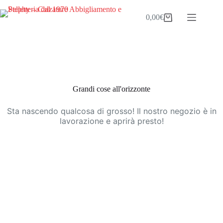
Salta
al
0,00
€
Carrello
contenuto
Vai
al
contenuto
Grandi cose all'orizzonte
Sta nascendo qualcosa di grosso! Il nostro negozio è in
lavorazione e aprirà presto!