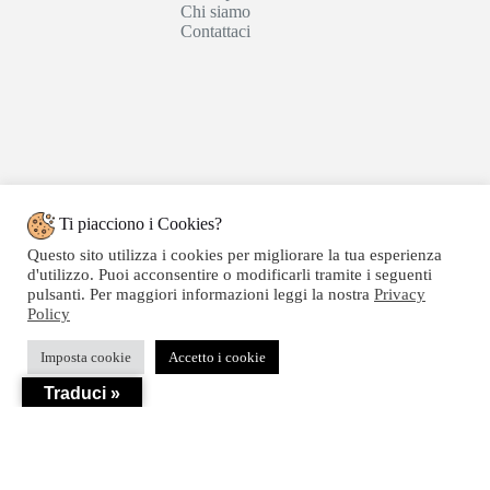
Chi siamo
Contattaci
Ti piacciono i Cookies?
Questo sito utilizza i cookies per migliorare la tua esperienza
d'utilizzo. Puoi acconsentire o modificarli tramite i seguenti
pulsanti. Per maggiori informazioni leggi la nostra
Privacy
Policy
Copyright © 2020 SEGATTINI GROUP SRL - Web
Imposta cookie
Accetto i cookie
powered by Dylog Italia S.p.a. - P.IVA 04550820239
Traduci »
Privacy
-
Termini e Condizioni