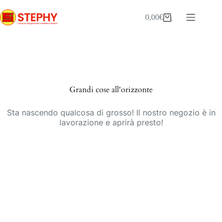
Salta
al
0,00
€
Carrello
contenuto
Vai
al
contenuto
Grandi cose all'orizzonte
Sta nascendo qualcosa di grosso! Il nostro negozio è in
lavorazione e aprirà presto!