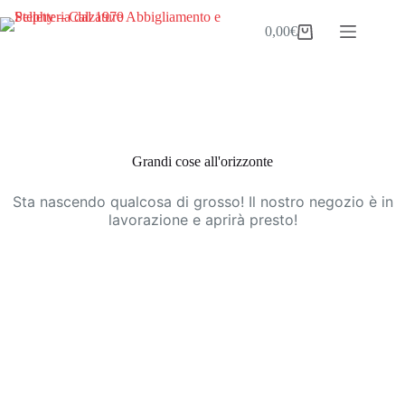
Salta
al
0,00
€
Carrello
contenuto
Vai
al
contenuto
Grandi cose all'orizzonte
Sta nascendo qualcosa di grosso! Il nostro negozio è in
lavorazione e aprirà presto!