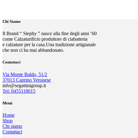
Chi Siamo
Il Brand “ Stephy ” nasce alla fine degli anni ‘60
come Calzaturificio produttore di ciabatteria
e calzature per la casa.Una tradizione artigianale
che non ci ha mai abbandonato.
Contattaci
Via Monte Baldo, 51/2
37013 Caprino Veronese
info@segattinigroup.it
Tel: 0455118015
Menù
Home
Shop
Chi siamo
Contattaci