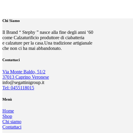
Chi Siamo
Il Brand “ Stephy ” nasce alla fine degli anni ‘60
come Calzaturificio produttore di ciabatteria
e calzature per la casa.Una tradizione artigianale
che non ci ha mai abbandonato.
Contattaci
Via Monte Baldo, 51/2
37013 Caprino Veronese
info@segattinigroup.it
Tel: 0455118015
Menù
Home
Shop
Chi siamo
Contattaci