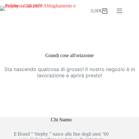
Salta
al
0,00
€
Carrello
contenuto
Vai
al
contenuto
Grandi cose all'orizzonte
Sta nascendo qualcosa di grosso! Il nostro negozio è in
lavorazione e aprirà presto!
Chi Siamo
Il Brand “ Stephy ” nasce alla fine degli anni ‘60