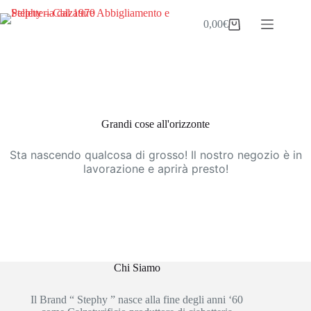
Salta
al
0,00
€
Carrello
contenuto
Vai
al
contenuto
Grandi cose all'orizzonte
Sta nascendo qualcosa di grosso! Il nostro negozio è in
lavorazione e aprirà presto!
Chi Siamo
Il Brand “ Stephy ” nasce alla fine degli anni ‘60