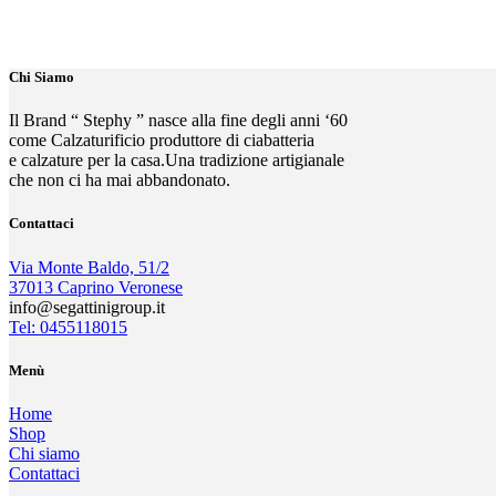
Chi Siamo
Il Brand “ Stephy ” nasce alla fine degli anni ‘60
come Calzaturificio produttore di ciabatteria
e calzature per la casa.Una tradizione artigianale
che non ci ha mai abbandonato.
Contattaci
Via Monte Baldo, 51/2
37013 Caprino Veronese
info@segattinigroup.it
Tel: 0455118015
Menù
Home
Shop
Chi siamo
Contattaci