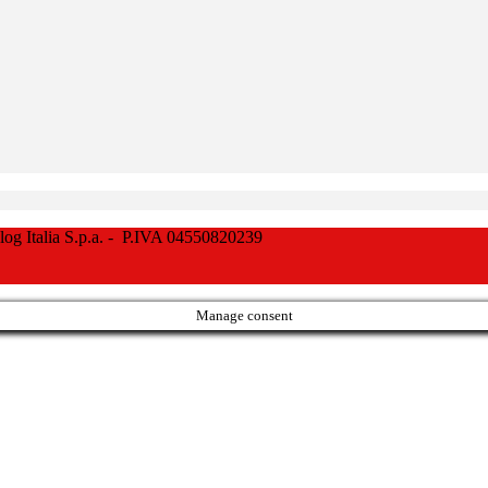
Italia S.p.a. - P.IVA 04550820239
Manage consent