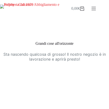
Salta
al
0,00
€
Carrello
contenuto
Vai
al
contenuto
Grandi cose all'orizzonte
Sta nascendo qualcosa di grosso! Il nostro negozio è in
lavorazione e aprirà presto!