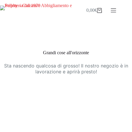
Salta
al
0,00
€
Carrello
contenuto
Vai
al
contenuto
Grandi cose all'orizzonte
Sta nascendo qualcosa di grosso! Il nostro negozio è in
lavorazione e aprirà presto!