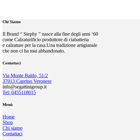
Chi Siamo
Il Brand “ Stephy ” nasce alla fine degli anni ‘60
come Calzaturificio produttore di ciabatteria
e calzature per la casa.Una tradizione artigianale
che non ci ha mai abbandonato.
Contattaci
Via Monte Baldo, 51/2
37013 Caprino Veronese
info@segattinigroup.it
Tel: 0455118015
Menù
Home
Shop
Chi siamo
Contattaci