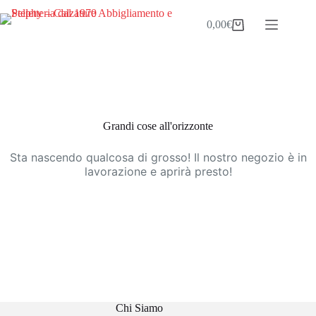
Salta
al
0,00
€
Carrello
contenuto
Vai
al
contenuto
Grandi cose all'orizzonte
Sta nascendo qualcosa di grosso! Il nostro negozio è in
lavorazione e aprirà presto!
Chi Siamo