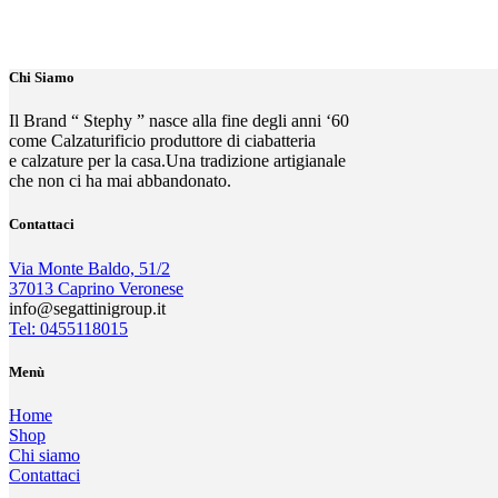
Chi Siamo
Il Brand “ Stephy ” nasce alla fine degli anni ‘60
come Calzaturificio produttore di ciabatteria
e calzature per la casa.Una tradizione artigianale
che non ci ha mai abbandonato.
Contattaci
Via Monte Baldo, 51/2
37013 Caprino Veronese
info@segattinigroup.it
Tel: 0455118015
Menù
Home
Shop
Chi siamo
Contattaci