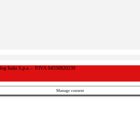
Italia S.p.a. - P.IVA 04550820239
Manage consent