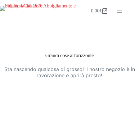
Salta
al
0,00
€
Carrello
contenuto
Vai
al
contenuto
Grandi cose all'orizzonte
Sta nascendo qualcosa di grosso! Il nostro negozio è in
lavorazione e aprirà presto!