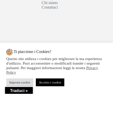
Chi siamo
Contattaci
Ti piacciono i Cookies?
Questo sito utilizza i cookies per migliorare la tua esperienza
d'utilizzo. Puoi acconsentire o modificarli tramite i seguenti
pulsanti. Per maggiori informazioni leggi la nostra
Privacy
Policy
Copyright © 2020 SEGATTINI GROUP SRL - Web
Imposta cookie
Accetto i cookie
powered by Dylog Italia S.p.a. - P.IVA 04550820239
Traduci »
Privacy
-
Termini e Condizioni