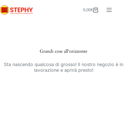
Salta
al
0,00
€
Carrello
contenuto
Vai
al
contenuto
Grandi cose all'orizzonte
Sta nascendo qualcosa di grosso! Il nostro negozio è in
lavorazione e aprirà presto!