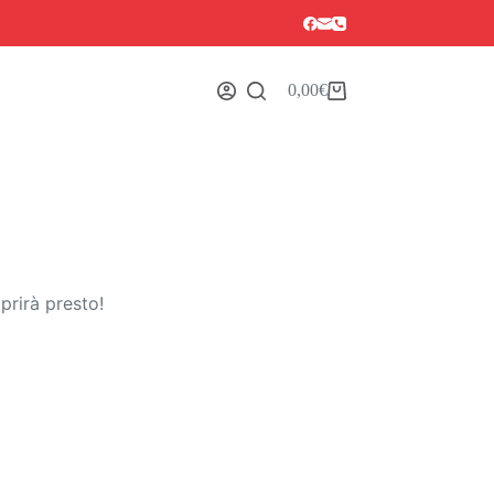
0,00
€
Carrello
prirà presto!