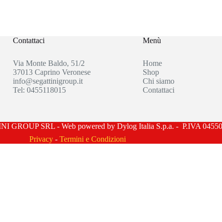
Contattaci
Menù
Via Monte Baldo, 51/2
Home
37013 Caprino Veronese
Shop
info@segattinigroup.it
Chi siamo
Tel: 0455118015
Contattaci
I GROUP SRL - Web powered by Dylog Italia S.p.a. - P.IVA 0455
Privacy
-
Termini e Condizioni
Manage consent