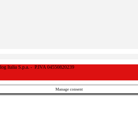
Italia S.p.a. - P.IVA 04550820239
Manage consent