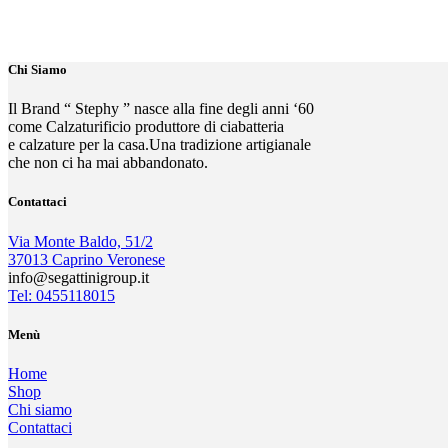
Chi Siamo
Il Brand “ Stephy ” nasce alla fine degli anni ‘60
come Calzaturificio produttore di ciabatteria
e calzature per la casa.Una tradizione artigianale
che non ci ha mai abbandonato.
Contattaci
Via Monte Baldo, 51/2
37013 Caprino Veronese
info@segattinigroup.it
Tel: 0455118015
Menù
Home
Shop
Chi siamo
Contattaci