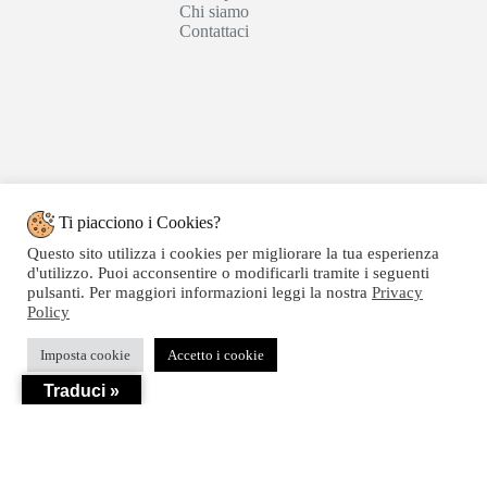
Chi siamo
Contattaci
Ti piacciono i Cookies?
Questo sito utilizza i cookies per migliorare la tua esperienza
d'utilizzo. Puoi acconsentire o modificarli tramite i seguenti
pulsanti. Per maggiori informazioni leggi la nostra
Privacy
Policy
Copyright © 2020 SEGATTINI GROUP SRL - Web
Imposta cookie
Accetto i cookie
powered by Dylog Italia S.p.a. - P.IVA 04550820239
Traduci »
Privacy
-
Termini e Condizioni