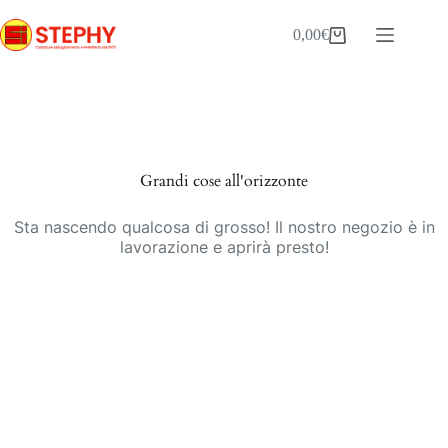
Salta
al
0,00
€
Carrello
contenuto
Vai
al
contenuto
Grandi cose all'orizzonte
Sta nascendo qualcosa di grosso! Il nostro negozio è in
lavorazione e aprirà presto!