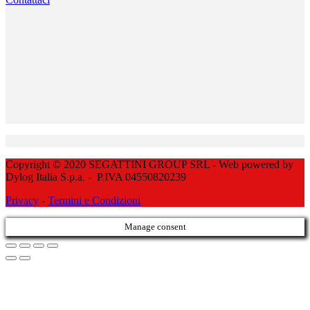
Copyright © 2020 SEGATTINI GROUP SRL - Web powered by
Dylog Italia S.p.a. - P.IVA 04550820239
Privacy
-
Termini e Condizioni
Manage consent