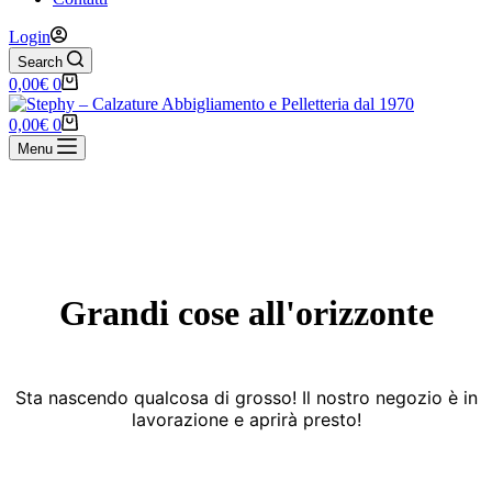
Login
Search
Carrello
0,00
€
0
Carrello
0,00
€
0
Menu
Vai
al
contenuto
Grandi cose all'orizzonte
Sta nascendo qualcosa di grosso! Il nostro negozio è in
lavorazione e aprirà presto!