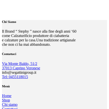
Chi Siamo
Il Brand “ Stephy ” nasce alla fine degli anni ‘60
come Calzaturificio produttore di ciabatteria
e calzature per la casa.Una tradizione artigianale
che non ci ha mai abbandonato.
Contattaci
Via Monte Baldo, 51/2
37013 Caprino Veronese
info@segattinigroup.it
Tel: 0455118015
Menù
Home
Shop
Chi siamo
Contattaci