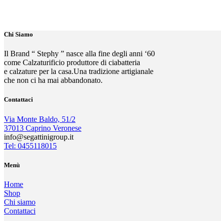
Chi Siamo
Il Brand “ Stephy ” nasce alla fine degli anni ‘60
come Calzaturificio produttore di ciabatteria
e calzature per la casa.Una tradizione artigianale
che non ci ha mai abbandonato.
Contattaci
Via Monte Baldo, 51/2
37013 Caprino Veronese
info@segattinigroup.it
Tel: 0455118015
Menù
Home
Shop
Chi siamo
Contattaci