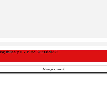
Italia S.p.a. - P.IVA 04550820239
Manage consent