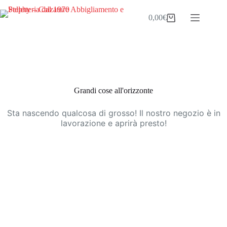
Salta
al
0,00
€
Carrello
contenuto
Vai
al
contenuto
Grandi cose all'orizzonte
Sta nascendo qualcosa di grosso! Il nostro negozio è in
lavorazione e aprirà presto!