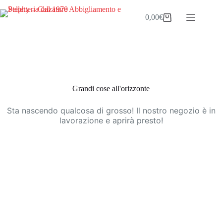
Salta
al
0,00
€
Carrello
contenuto
Vai
al
contenuto
Grandi cose all'orizzonte
Sta nascendo qualcosa di grosso! Il nostro negozio è in
lavorazione e aprirà presto!