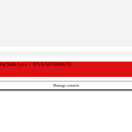
Italia S.p.a. - P.IVA 04550820239
Manage consent