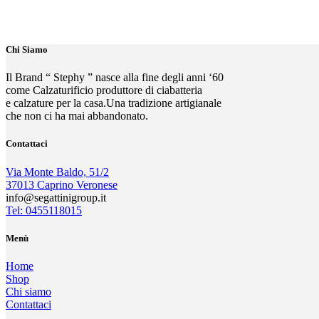
Chi Siamo
Il Brand “ Stephy ” nasce alla fine degli anni ‘60
come Calzaturificio produttore di ciabatteria
e calzature per la casa.Una tradizione artigianale
che non ci ha mai abbandonato.
Contattaci
Via Monte Baldo, 51/2
37013 Caprino Veronese
info@segattinigroup.it
Tel: 0455118015
Menù
Home
Shop
Chi siamo
Contattaci