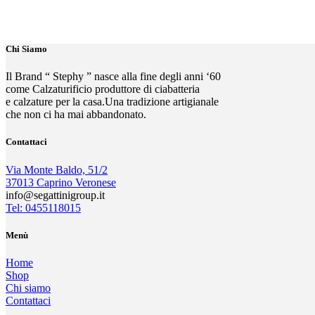
Chi Siamo
Il Brand “ Stephy ” nasce alla fine degli anni ‘60
come Calzaturificio produttore di ciabatteria
e calzature per la casa.Una tradizione artigianale
che non ci ha mai abbandonato.
Contattaci
Via Monte Baldo, 51/2
37013 Caprino Veronese
info@segattinigroup.it
Tel: 0455118015
Menù
Home
Shop
Chi siamo
Contattaci