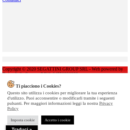
Copyright © 2020 SEGATTINI GROUP SRL - Web powered by
Dylog Italia S.p.a. - P.IVA 04550820239
Privacy
-
Termini e Condizioni
Ti piacciono i Cookies?
Questo sito utilizza i cookies per migliorare la tua esperienza
d'utilizzo. Puoi acconsentire o modificarli tramite i seguenti
pulsanti. Per maggiori informazioni leggi la nostra
Privacy
Policy
Imposta cookie
Accetto i cookie
Traduci »