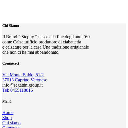
Chi Siamo
Il Brand “ Stephy ” nasce alla fine degli anni ‘60
come Calzaturificio produttore di ciabatteria
e calzature per la casa.Una tradizione artigianale
che non ci ha mai abbandonato.
Contattaci
Via Monte Baldo, 51/2
37013 Caprino Veronese
info@segattinigroup.it
Tel: 0455118015
Menù
Home
Shop
Chi siamo
Contattaci