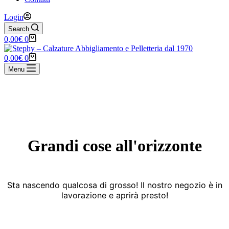
Login
Search
Carrello
0,00
€
0
Carrello
0,00
€
0
Menu
Vai
al
contenuto
Grandi cose all'orizzonte
Sta nascendo qualcosa di grosso! Il nostro negozio è in
lavorazione e aprirà presto!