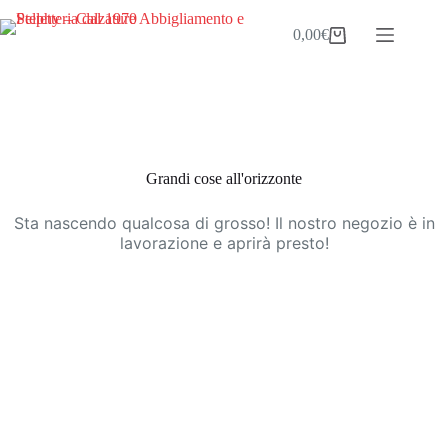
Salta
al
0,00
€
Carrello
contenuto
Vai
al
contenuto
Grandi cose all'orizzonte
Sta nascendo qualcosa di grosso! Il nostro negozio è in
lavorazione e aprirà presto!