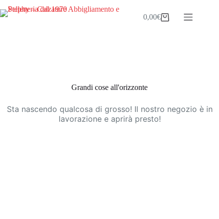
Salta
al
0,00
€
Carrello
contenuto
Vai
al
contenuto
Grandi cose all'orizzonte
Sta nascendo qualcosa di grosso! Il nostro negozio è in
lavorazione e aprirà presto!