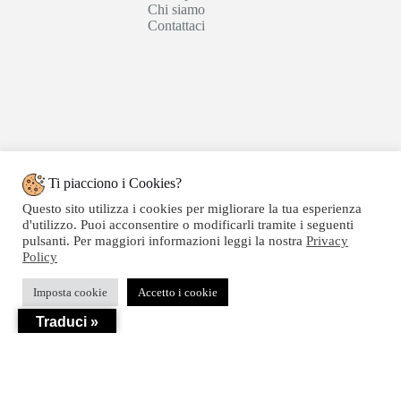
Chi siamo
Contattaci
Ti piacciono i Cookies?
Questo sito utilizza i cookies per migliorare la tua esperienza
d'utilizzo. Puoi acconsentire o modificarli tramite i seguenti
pulsanti. Per maggiori informazioni leggi la nostra
Privacy
Policy
Copyright © 2020 SEGATTINI GROUP SRL - Web
Imposta cookie
Accetto i cookie
powered by Dylog Italia S.p.a. - P.IVA 04550820239
Traduci »
Privacy
-
Termini e Condizioni