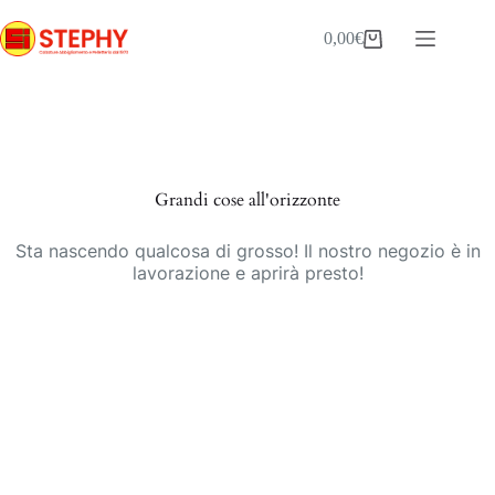
Salta
al
0,00
€
Carrello
contenuto
Vai
al
contenuto
Grandi cose all'orizzonte
Sta nascendo qualcosa di grosso! Il nostro negozio è in
lavorazione e aprirà presto!